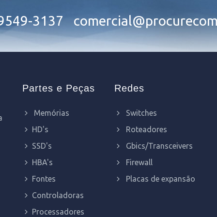
99549-3137
comercial@procurecom
Partes e Peças
Redes
Memórias
Switches
a
HD's
Roteadores
SSD's
Gbics/Transceivers
HBA's
Firewall
Fontes
Placas de expansão
Controladoras
Processadores