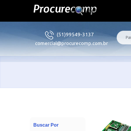
(51)99549-3137
comercial@procurecomp.com.br
Buscar Por