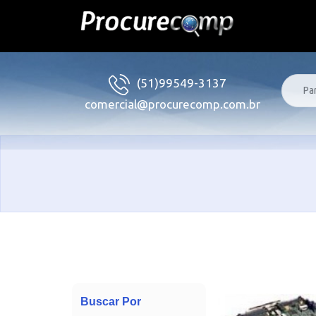
(51)99549-3137
comercial@procurecomp.com.br
Buscar Por