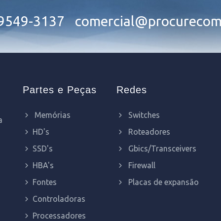
99549-3137
comercial@procurecom
Partes e Peças
Redes
Memórias
Switches
a
HD's
Roteadores
SSD's
Gbics/Transceivers
HBA's
Firewall
Fontes
Placas de expansão
Controladoras
Processadores