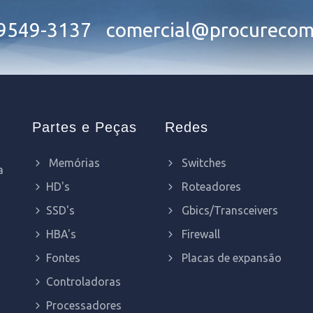
99549-3137
comercial@procurecom
Partes e Peças
Redes
Memórias
Switches
a
HD's
Roteadores
SSD's
Gbics/Transceivers
HBA's
Firewall
Fontes
Placas de expansão
Controladoras
Processadores