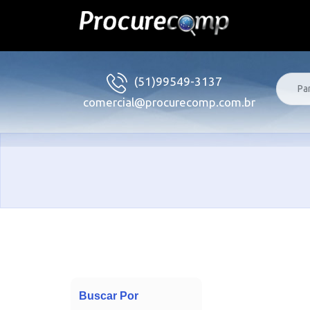
(51)99549-3137
comercial@procurecomp.com.br
Buscar Por