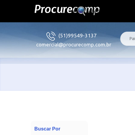
(51)99549-3137
comercial@procurecomp.com.br
Buscar Por