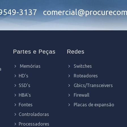
99549-3137
comercial@procurecom
Partes e Peças
Redes
Memórias
Switches
a
HD's
Roteadores
SSD's
Gbics/Transceivers
HBA's
Firewall
Fontes
Placas de expansão
Controladoras
Processadores