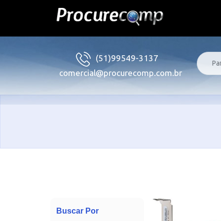
(51)99549-3137
comercial@procurecomp.com.br
Buscar Por