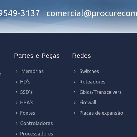
99549-3137
comercial@procurecom
Partes e Peças
Redes
Memórias
Switches
a
HD's
Roteadores
SSD's
Gbics/Transceivers
HBA's
Firewall
Fontes
Placas de expansão
Controladoras
Processadores