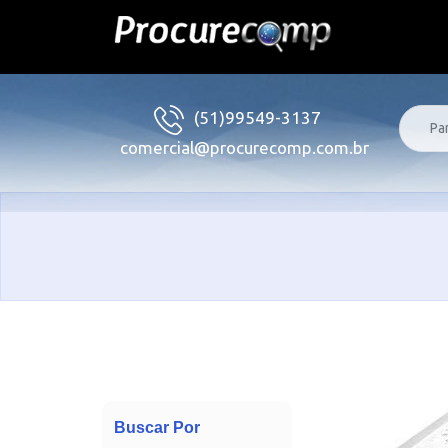
(51)99549-3137
comercial@procurecomp.com.br
Buscar Por