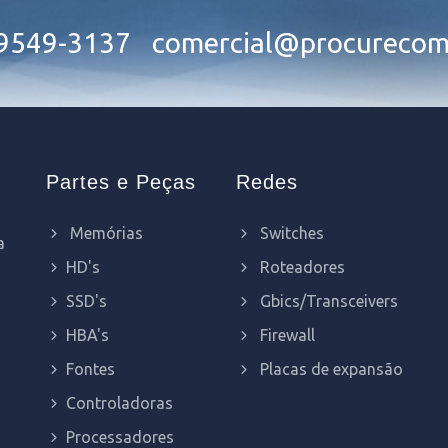
99549-3137
comercial@procurecom
Partes e Peças
Redes
Memórias
Switches
a
HD's
Roteadores
SSD's
Gbics/Transceivers
HBA's
Firewall
Fontes
Placas de expansão
Controladoras
Processadores