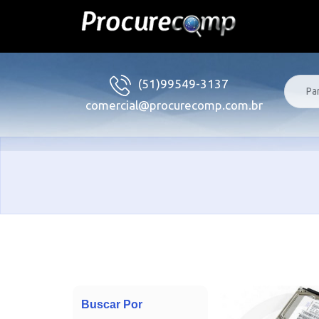
(51)99549-3137
comercial@procurecomp.com.br
Buscar Por