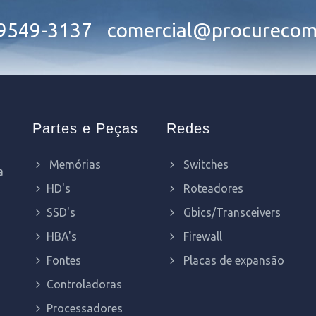
99549-3137
comercial@procurecom
Partes e Peças
Redes
Memórias
Switches
a
HD's
Roteadores
SSD's
Gbics/Transceivers
HBA's
Firewall
Fontes
Placas de expansão
Controladoras
Processadores