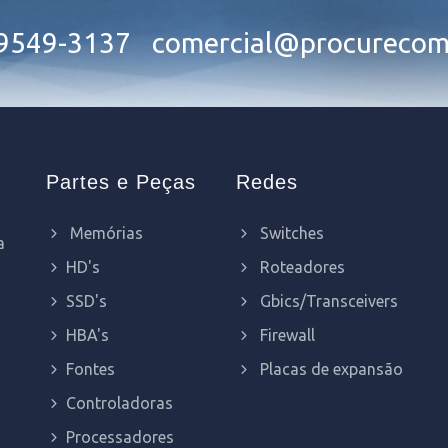
99549-3137
comercial@procurecom
Partes e Peças
Redes
Memórias
Switches
a
HD's
Roteadores
SSD's
Gbics/Transceivers
HBA's
Firewall
Fontes
Placas de expansão
Controladoras
Processadores