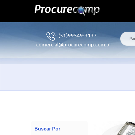
(51)99549-3137
comercial@procurecomp.com.br
Buscar Por