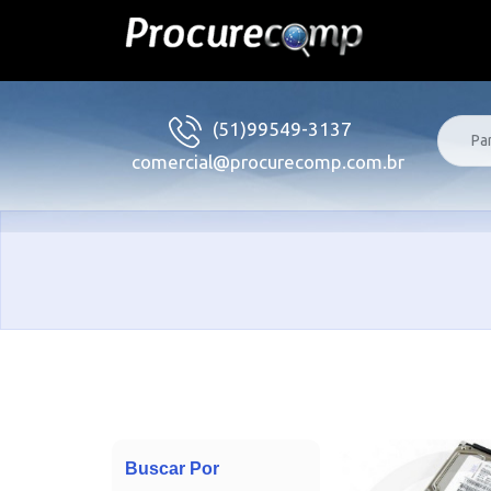
(51)99549-3137
comercial@procurecomp.com.br
Buscar Por