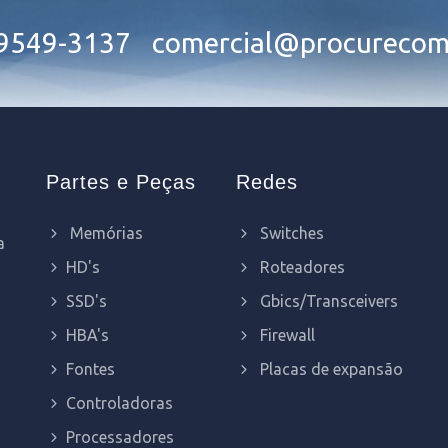
99549-3137
comercial@procurecom
Partes e Peças
Redes
Memórias
Switches
a
HD's
Roteadores
SSD's
Gbics/Transceivers
HBA's
Firewall
Fontes
Placas de expansão
Controladoras
Processadores