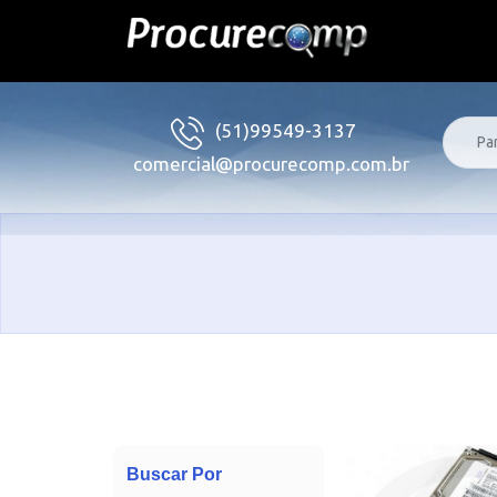
(51)99549-3137
comercial@procurecomp.com.br
Buscar Por