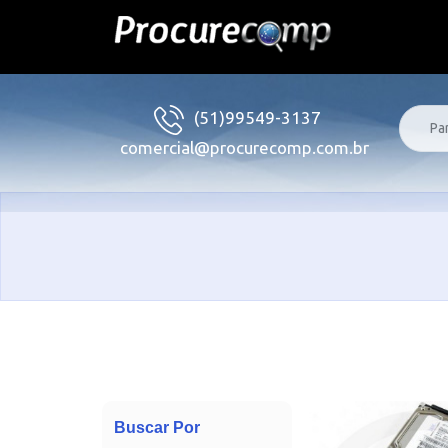
(51)99549-3137
comercial@procurecomp.com.br
Buscar Por