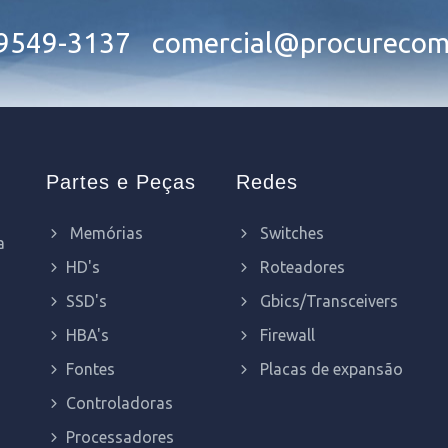
99549-3137
comercial@procurecom
Partes e Peças
Redes
Memórias
Switches
a
HD's
Roteadores
SSD's
Gbics/Transceivers
HBA's
Firewall
Fontes
Placas de expansão
Controladoras
Processadores