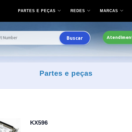
PARTES E PEÇAS
REDES
MARCAS
Atendimen
Buscar
Partes e peças
KX596