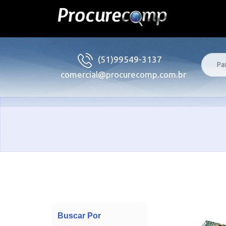
(51)99549-3137
comercial@procurecomp.com.br
Buscar Por