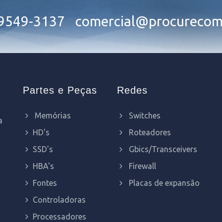
99549-3137
comercial@procurecom
Partes e Peças
Redes
Memórias
Switches
a
HD's
Roteadores
SSD's
Gbics/Transceivers
HBA's
Firewall
Fontes
Placas de expansão
Controladoras
Processadores