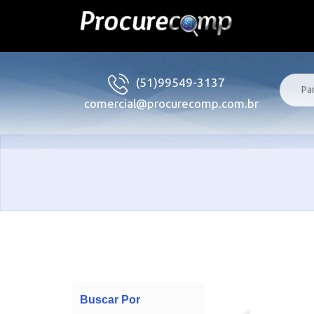
(51)99549-3137
comercial@procurecomp.com.br
Buscar Por