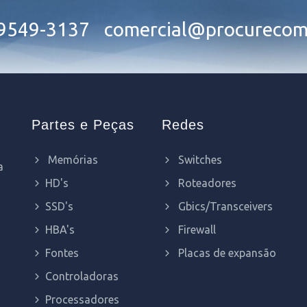
99549-3137
comercial@procurecom
Partes e Peças
Redes
Memórias
Switches
a
HD's
Roteadores
SSD's
Gbics/Transceivers
HBA's
Firewall
Fontes
Placas de expansão
Controladoras
Processadores